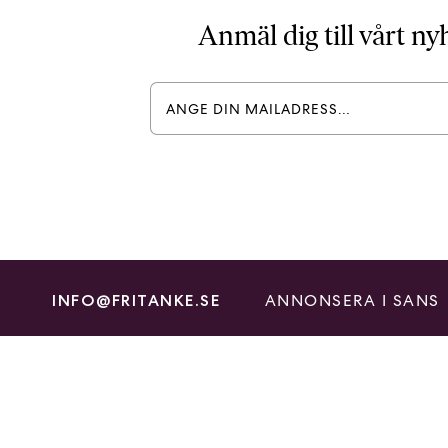
Anmäl dig till vårt n
ANNONSERA I SANS
INFO@FRITANKE.SE