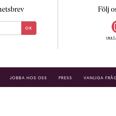
i
T
yhetsbrev
Följ o
a
n
k
e
INS
JOBBA HOS OSS
PRESS
VANLIGA FRÅ