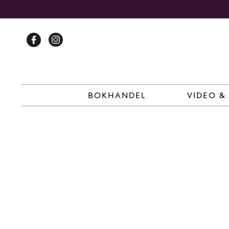
Skip
to
content
BOKHANDEL
VIDEO &