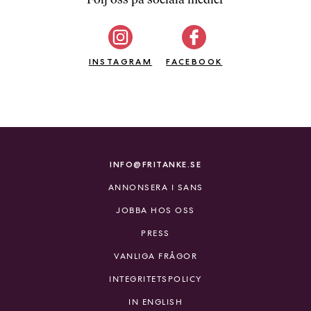
b
ö
c
INSTAGRAM
k
FACEBOOK
e
r
o
n
l
i
INFO@FRITANKE.SE
n
ANNONSERA I SANS
e
h
JOBBA HOS OSS
o
PRESS
s
F
VANLIGA FRÅGOR
r
INTEGRITETSPOLICY
i
T
IN ENGLISH