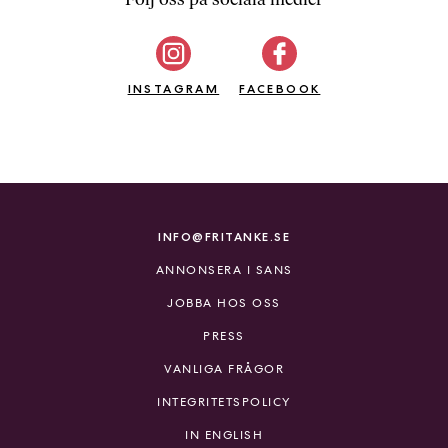
b
ö
c
INSTAGRAM
k
FACEBOOK
e
r
o
n
l
i
INFO@FRITANKE.SE
n
ANNONSERA I SANS
e
h
JOBBA HOS OSS
o
PRESS
s
F
VANLIGA FRÅGOR
r
INTEGRITETSPOLICY
i
T
IN ENGLISH