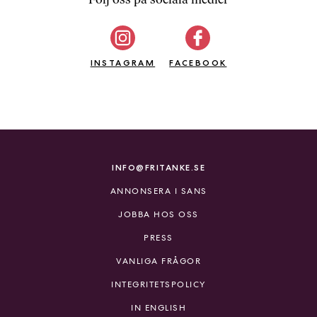
b
ö
c
INSTAGRAM
k
FACEBOOK
e
r
o
n
l
i
INFO@FRITANKE.SE
n
ANNONSERA I SANS
e
h
JOBBA HOS OSS
o
PRESS
s
F
VANLIGA FRÅGOR
r
INTEGRITETSPOLICY
i
T
IN ENGLISH