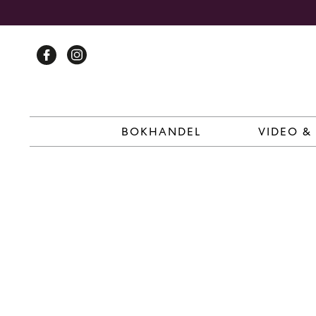
Skip
to
content
BOKHANDEL
VIDEO &