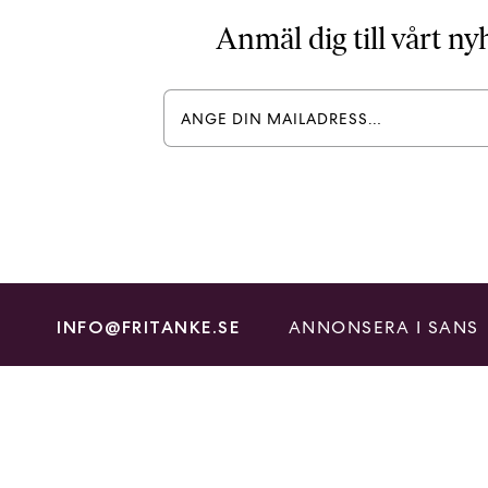
Anmäl dig till vårt n
ANNONSERA I SANS
INFO@FRITANKE.SE