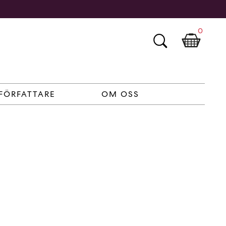
0
FÖRFATTARE
OM OSS