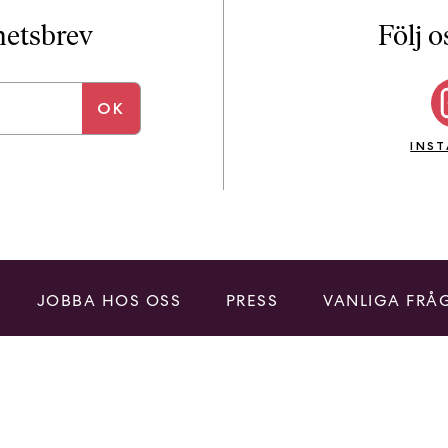
i
T
yhetsbrev
Följ o
a
n
k
e
INS
JOBBA HOS OSS
PRESS
VANLIGA FRÅ