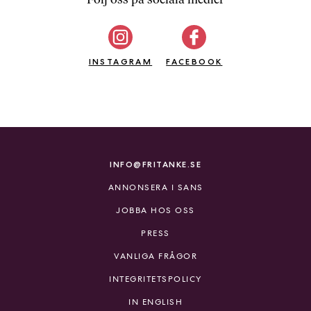
b
ö
c
INSTAGRAM
k
FACEBOOK
e
r
o
n
l
i
INFO@FRITANKE.SE
n
ANNONSERA I SANS
e
h
JOBBA HOS OSS
o
PRESS
s
F
VANLIGA FRÅGOR
r
INTEGRITETSPOLICY
i
T
IN ENGLISH