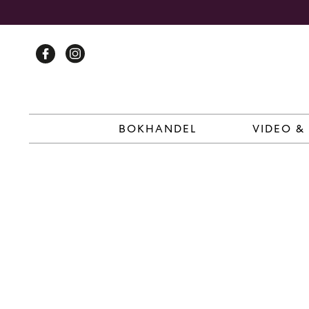
Skip
to
content
BOKHANDEL
VIDEO &