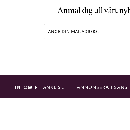
Anmäl dig till vårt n
ANNONSERA I SANS
INFO@FRITANKE.SE