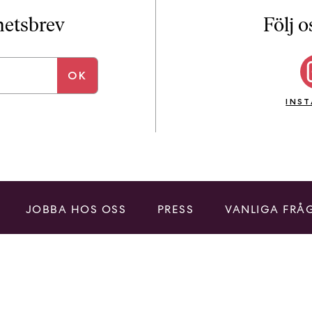
i
T
yhetsbrev
Följ o
a
n
k
e
INS
JOBBA HOS OSS
PRESS
VANLIGA FRÅ