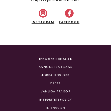
b
ö
c
INSTAGRAM
k
FACEBOOK
e
r
o
n
l
i
INFO@FRITANKE.SE
n
ANNONSERA I SANS
e
h
JOBBA HOS OSS
o
PRESS
s
F
VANLIGA FRÅGOR
r
INTEGRITETSPOLICY
i
T
IN ENGLISH