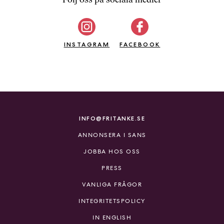
b
ö
c
INSTAGRAM
k
FACEBOOK
e
r
o
n
l
i
INFO@FRITANKE.SE
n
ANNONSERA I SANS
e
h
JOBBA HOS OSS
o
PRESS
s
F
VANLIGA FRÅGOR
r
INTEGRITETSPOLICY
i
T
IN ENGLISH