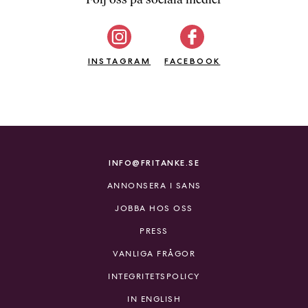
b
ö
c
INSTAGRAM
k
FACEBOOK
e
r
o
n
l
i
INFO@FRITANKE.SE
n
ANNONSERA I SANS
e
h
JOBBA HOS OSS
o
PRESS
s
F
VANLIGA FRÅGOR
r
INTEGRITETSPOLICY
i
T
IN ENGLISH