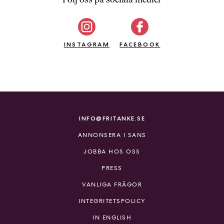
b
ö
c
INSTAGRAM
k
FACEBOOK
e
r
o
n
l
i
INFO@FRITANKE.SE
n
ANNONSERA I SANS
e
h
JOBBA HOS OSS
o
PRESS
s
F
VANLIGA FRÅGOR
r
INTEGRITETSPOLICY
i
T
IN ENGLISH