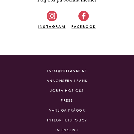
b
ö
c
INSTAGRAM
k
FACEBOOK
e
r
o
n
l
i
INFO@FRITANKE.SE
n
ANNONSERA I SANS
e
h
JOBBA HOS OSS
o
PRESS
s
F
VANLIGA FRÅGOR
r
INTEGRITETSPOLICY
i
T
IN ENGLISH