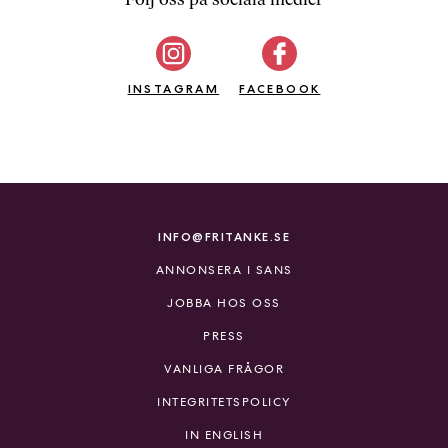
b
ö
c
INSTAGRAM
k
FACEBOOK
e
r
o
n
l
i
INFO@FRITANKE.SE
n
ANNONSERA I SANS
e
h
JOBBA HOS OSS
o
PRESS
s
F
VANLIGA FRÅGOR
r
INTEGRITETSPOLICY
i
T
IN ENGLISH