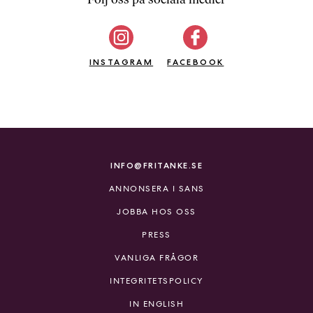
b
ö
c
INSTAGRAM
k
FACEBOOK
e
r
o
n
l
i
INFO@FRITANKE.SE
n
ANNONSERA I SANS
e
h
JOBBA HOS OSS
o
PRESS
s
F
VANLIGA FRÅGOR
r
INTEGRITETSPOLICY
i
T
IN ENGLISH