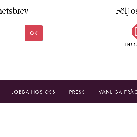
i
T
yhetsbrev
Följ o
a
n
k
e
INS
JOBBA HOS OSS
PRESS
VANLIGA FRÅ