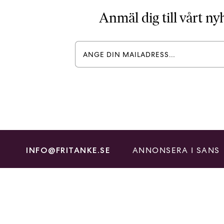
Anmäl dig till vårt n
ANNONSERA I SANS
INFO@FRITANKE.SE