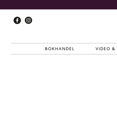
Skip
to
content
BOKHANDEL
VIDEO &