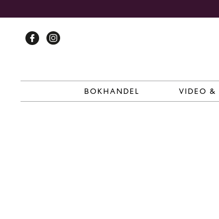
Skip
to
content
BOKHANDEL
VIDEO &