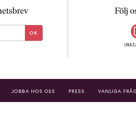
i
T
yhetsbrev
Följ o
a
n
k
e
INS
JOBBA HOS OSS
PRESS
VANLIGA FRÅ