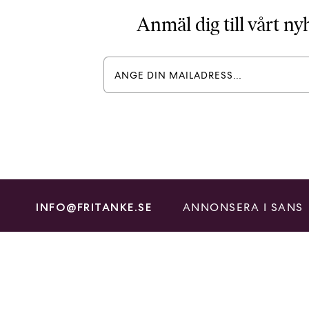
Anmäl dig till vårt n
ANNONSERA I SANS
INFO@FRITANKE.SE