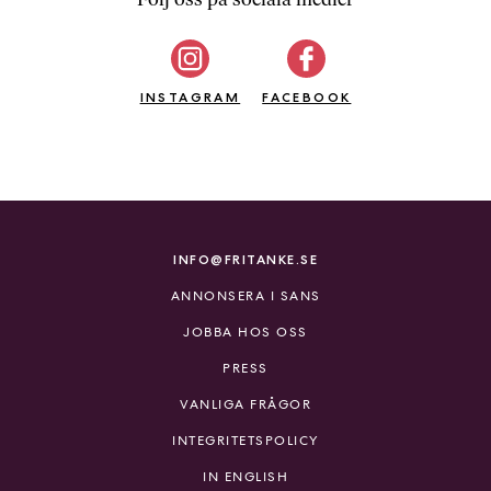
b
ö
c
INSTAGRAM
k
FACEBOOK
e
r
o
n
l
i
INFO@FRITANKE.SE
n
ANNONSERA I SANS
e
h
JOBBA HOS OSS
o
PRESS
s
F
VANLIGA FRÅGOR
r
INTEGRITETSPOLICY
i
T
IN ENGLISH