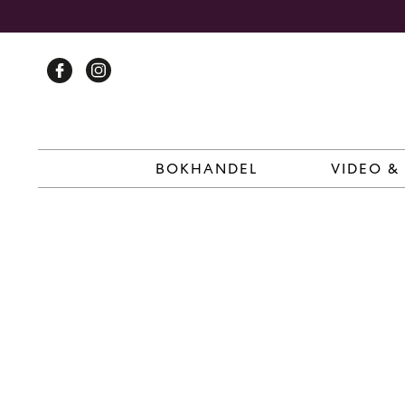
Skip
to
content
BOKHANDEL
VIDEO &