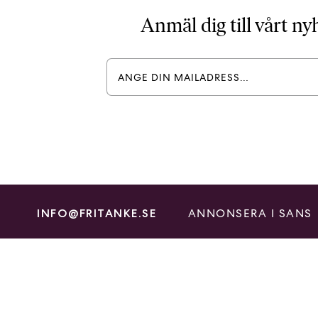
Anmäl dig till vårt n
ANNONSERA I SANS
INFO@FRITANKE.SE