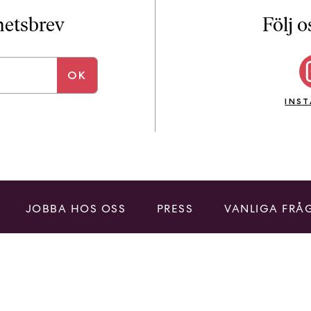
i
T
yhetsbrev
Följ o
a
n
k
e
INS
JOBBA HOS OSS
PRESS
VANLIGA FRÅ