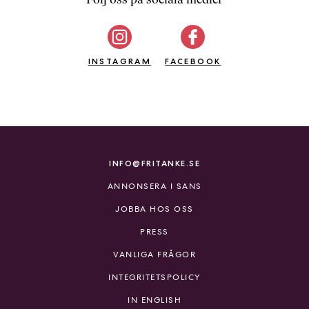
b
ö
c
INSTAGRAM
k
FACEBOOK
e
r
o
n
l
i
INFO@FRITANKE.SE
n
ANNONSERA I SANS
e
h
JOBBA HOS OSS
o
PRESS
s
F
VANLIGA FRÅGOR
r
INTEGRITETSPOLICY
i
T
IN ENGLISH