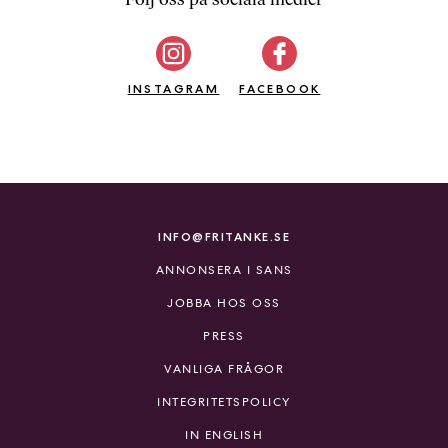
b
ö
c
INSTAGRAM
k
FACEBOOK
e
r
o
n
l
i
INFO@FRITANKE.SE
n
ANNONSERA I SANS
e
h
JOBBA HOS OSS
o
PRESS
s
F
VANLIGA FRÅGOR
r
INTEGRITETSPOLICY
i
T
IN ENGLISH