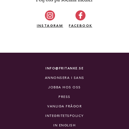
b
ö
c
INSTAGRAM
k
FACEBOOK
e
r
o
n
l
i
INFO@FRITANKE.SE
n
ANNONSERA I SANS
e
h
JOBBA HOS OSS
o
PRESS
s
F
VANLIGA FRÅGOR
r
INTEGRITETSPOLICY
i
T
IN ENGLISH