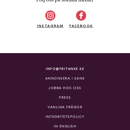
b
ö
c
INSTAGRAM
k
FACEBOOK
e
r
o
n
l
i
INFO@FRITANKE.SE
n
ANNONSERA I SANS
e
h
JOBBA HOS OSS
o
PRESS
s
F
VANLIGA FRÅGOR
r
INTEGRITETSPOLICY
i
T
IN ENGLISH