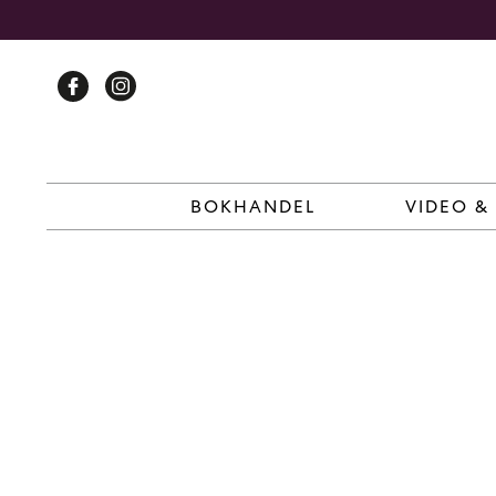
Skip
to
content
BOKHANDEL
VIDEO &