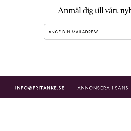
Anmäl dig till vårt n
ANNONSERA I SANS
INFO@FRITANKE.SE