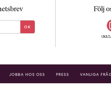
i
T
yhetsbrev
Följ o
a
n
k
e
INS
JOBBA HOS OSS
PRESS
VANLIGA FRÅ