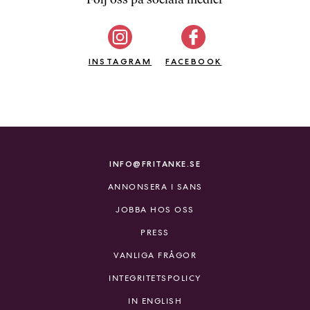
b
ö
c
INSTAGRAM
k
FACEBOOK
e
r
o
n
l
i
INFO@FRITANKE.SE
n
ANNONSERA I SANS
e
h
JOBBA HOS OSS
o
PRESS
s
F
VANLIGA FRÅGOR
r
INTEGRITETSPOLICY
i
T
IN ENGLISH