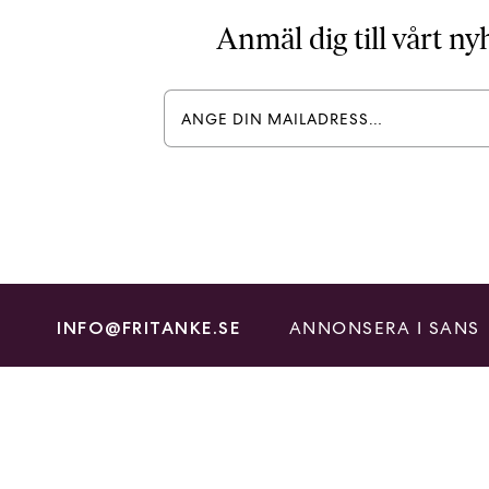
Anmäl dig till vårt n
ANNONSERA I SANS
INFO@FRITANKE.SE