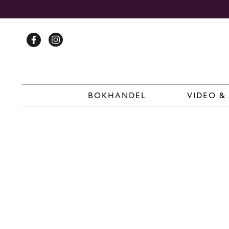
Skip
to
content
BOKHANDEL
VIDEO &