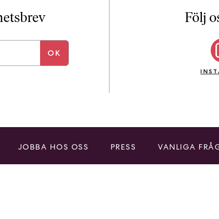
i
T
yhetsbrev
Följ o
a
n
k
e
INS
JOBBA HOS OSS
PRESS
VANLIGA FRÅ