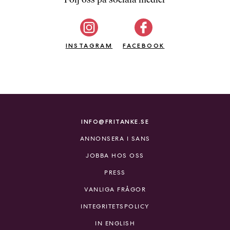
b
ö
c
INSTAGRAM
k
FACEBOOK
e
r
o
n
l
i
INFO@FRITANKE.SE
n
ANNONSERA I SANS
e
h
JOBBA HOS OSS
o
PRESS
s
F
VANLIGA FRÅGOR
r
INTEGRITETSPOLICY
i
T
IN ENGLISH