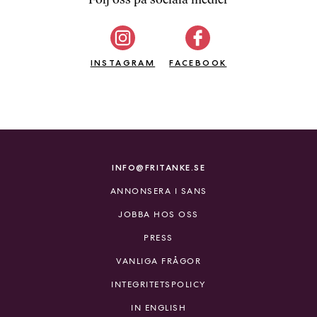
b
ö
c
INSTAGRAM
k
FACEBOOK
e
r
o
n
l
i
INFO@FRITANKE.SE
n
ANNONSERA I SANS
e
h
JOBBA HOS OSS
o
PRESS
s
F
VANLIGA FRÅGOR
r
INTEGRITETSPOLICY
i
T
IN ENGLISH