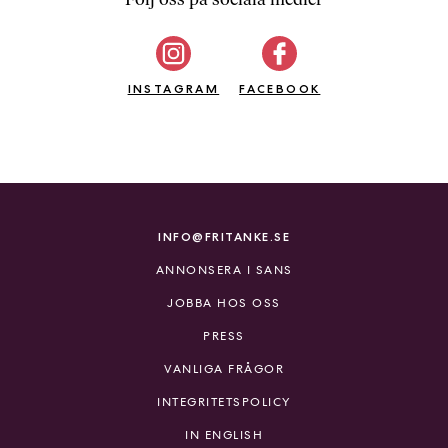
b
ö
c
INSTAGRAM
k
FACEBOOK
e
r
o
n
l
i
INFO@FRITANKE.SE
n
ANNONSERA I SANS
e
h
JOBBA HOS OSS
o
PRESS
s
F
VANLIGA FRÅGOR
r
INTEGRITETSPOLICY
i
T
IN ENGLISH