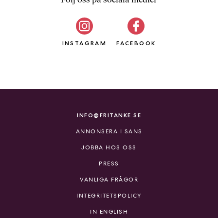
b
ö
c
INSTAGRAM
k
FACEBOOK
e
r
o
n
l
i
INFO@FRITANKE.SE
n
ANNONSERA I SANS
e
h
JOBBA HOS OSS
o
PRESS
s
F
VANLIGA FRÅGOR
r
INTEGRITETSPOLICY
i
T
IN ENGLISH