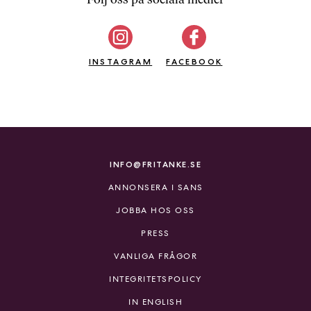
b
ö
c
INSTAGRAM
k
FACEBOOK
e
r
o
n
l
i
INFO@FRITANKE.SE
n
ANNONSERA I SANS
e
h
JOBBA HOS OSS
o
PRESS
s
F
VANLIGA FRÅGOR
r
INTEGRITETSPOLICY
i
T
IN ENGLISH