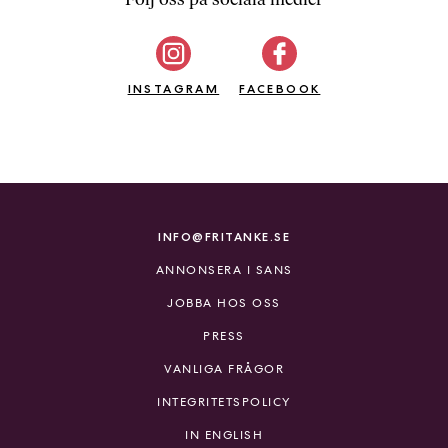
b
ö
c
INSTAGRAM
k
FACEBOOK
e
r
o
n
l
i
INFO@FRITANKE.SE
n
ANNONSERA I SANS
e
h
JOBBA HOS OSS
o
PRESS
s
F
VANLIGA FRÅGOR
r
INTEGRITETSPOLICY
i
T
IN ENGLISH