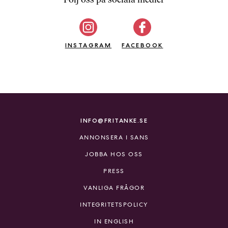
b
ö
c
INSTAGRAM
k
FACEBOOK
e
r
o
n
l
i
INFO@FRITANKE.SE
n
ANNONSERA I SANS
e
h
JOBBA HOS OSS
o
PRESS
s
F
VANLIGA FRÅGOR
r
INTEGRITETSPOLICY
i
T
IN ENGLISH