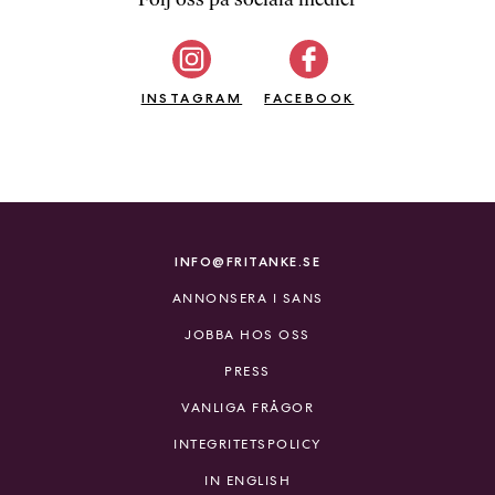
b
ö
c
INSTAGRAM
k
FACEBOOK
e
r
o
n
l
i
INFO@FRITANKE.SE
n
ANNONSERA I SANS
e
h
JOBBA HOS OSS
o
PRESS
s
F
VANLIGA FRÅGOR
r
INTEGRITETSPOLICY
i
T
IN ENGLISH