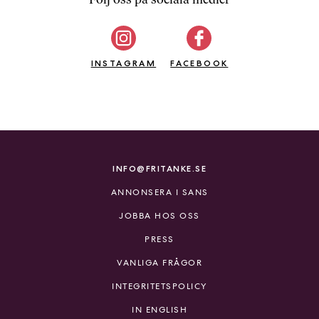
b
ö
c
INSTAGRAM
k
FACEBOOK
e
r
o
n
l
i
INFO@FRITANKE.SE
n
ANNONSERA I SANS
e
h
JOBBA HOS OSS
o
PRESS
s
F
VANLIGA FRÅGOR
r
INTEGRITETSPOLICY
i
T
IN ENGLISH