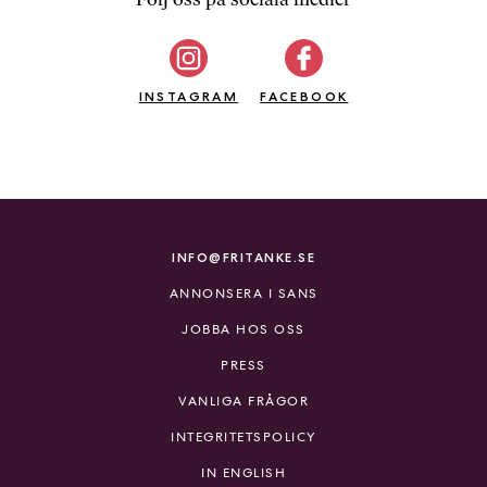
b
ö
c
INSTAGRAM
k
FACEBOOK
e
r
o
n
l
i
INFO@FRITANKE.SE
n
ANNONSERA I SANS
e
h
JOBBA HOS OSS
o
PRESS
s
F
VANLIGA FRÅGOR
r
INTEGRITETSPOLICY
i
T
IN ENGLISH