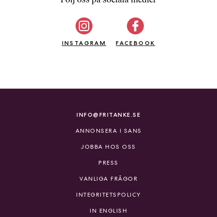
b
ö
c
INSTAGRAM
k
FACEBOOK
e
r
o
n
l
i
INFO@FRITANKE.SE
n
ANNONSERA I SANS
e
h
JOBBA HOS OSS
o
PRESS
s
F
VANLIGA FRÅGOR
r
INTEGRITETSPOLICY
i
T
IN ENGLISH