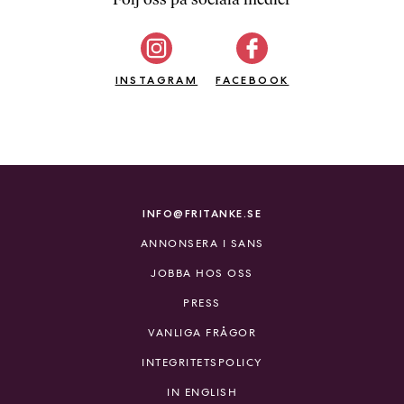
b
ö
c
INSTAGRAM
k
FACEBOOK
e
r
o
n
l
i
INFO@FRITANKE.SE
n
ANNONSERA I SANS
e
h
JOBBA HOS OSS
o
PRESS
s
F
VANLIGA FRÅGOR
r
INTEGRITETSPOLICY
i
T
IN ENGLISH