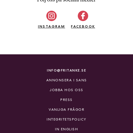
b
ö
c
INSTAGRAM
k
FACEBOOK
e
r
o
n
l
i
INFO@FRITANKE.SE
n
ANNONSERA I SANS
e
h
JOBBA HOS OSS
o
PRESS
s
F
VANLIGA FRÅGOR
r
INTEGRITETSPOLICY
i
T
IN ENGLISH