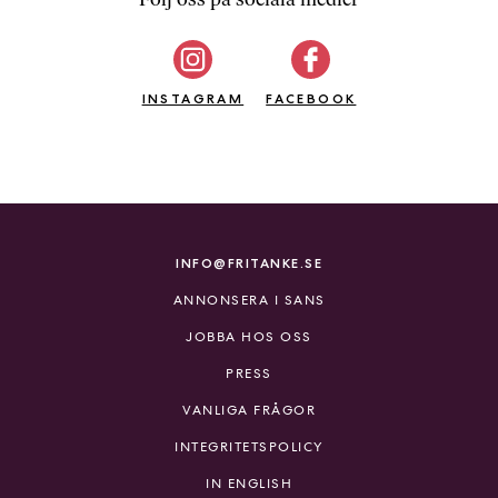
b
ö
c
INSTAGRAM
k
FACEBOOK
e
r
o
n
l
i
INFO@FRITANKE.SE
n
ANNONSERA I SANS
e
h
JOBBA HOS OSS
o
PRESS
s
F
VANLIGA FRÅGOR
r
INTEGRITETSPOLICY
i
T
IN ENGLISH