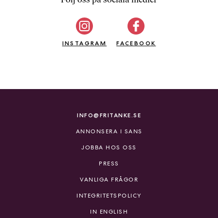
b
ö
c
INSTAGRAM
k
FACEBOOK
e
r
o
n
l
i
INFO@FRITANKE.SE
n
ANNONSERA I SANS
e
h
JOBBA HOS OSS
o
PRESS
s
F
VANLIGA FRÅGOR
r
INTEGRITETSPOLICY
i
T
IN ENGLISH