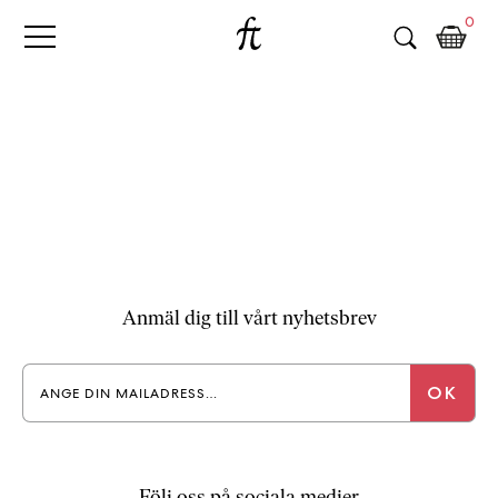
Fri
Skip
B
0
to
o
Tanke
content
k
h
a
n
d
e
l
p
å
n
Anmäl dig till vårt nyhetsbrev
ä
t
e
t
,
k
ö
Följ oss på sociala medier
p