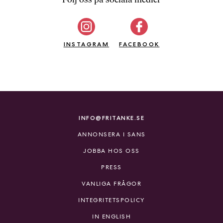
b
ö
c
INSTAGRAM
k
FACEBOOK
e
r
o
n
l
i
INFO@FRITANKE.SE
n
ANNONSERA I SANS
e
h
JOBBA HOS OSS
o
PRESS
s
F
VANLIGA FRÅGOR
r
INTEGRITETSPOLICY
i
T
IN ENGLISH