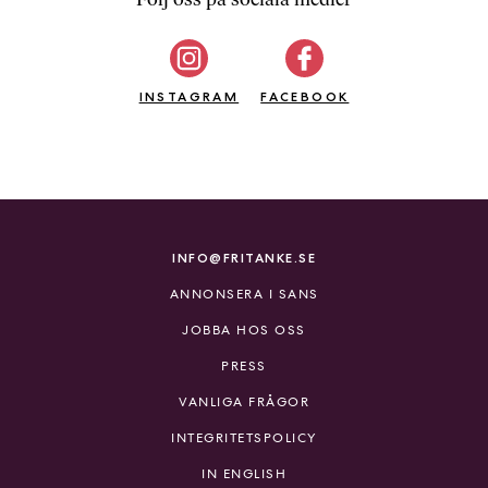
b
ö
c
INSTAGRAM
k
FACEBOOK
e
r
o
n
l
i
INFO@FRITANKE.SE
n
ANNONSERA I SANS
e
h
JOBBA HOS OSS
o
PRESS
s
F
VANLIGA FRÅGOR
r
INTEGRITETSPOLICY
i
T
IN ENGLISH