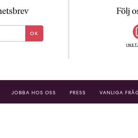
i
T
yhetsbrev
Följ o
a
n
k
e
INS
JOBBA HOS OSS
PRESS
VANLIGA FRÅ