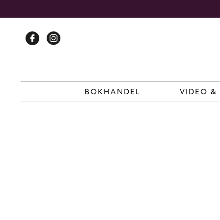
Skip
to
content
BOKHANDEL
VIDEO &