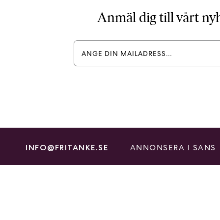
Anmäl dig till vårt n
ANNONSERA I SANS
INFO@FRITANKE.SE