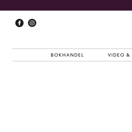
Skip
to
content
BOKHANDEL
VIDEO &