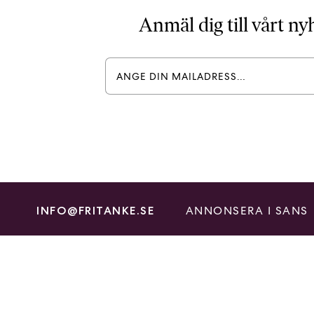
Anmäl dig till vårt n
ANNONSERA I SANS
INFO@FRITANKE.SE