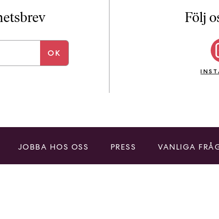
i
T
yhetsbrev
Följ o
a
n
k
e
INS
JOBBA HOS OSS
PRESS
VANLIGA FRÅ