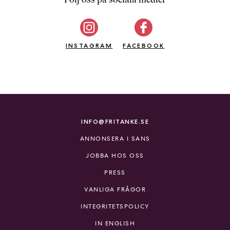
b
ö
c
INSTAGRAM
k
FACEBOOK
e
r
o
n
l
i
INFO@FRITANKE.SE
n
ANNONSERA I SANS
e
h
JOBBA HOS OSS
o
PRESS
s
F
VANLIGA FRÅGOR
r
INTEGRITETSPOLICY
i
T
IN ENGLISH