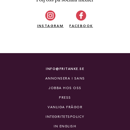
b
ö
c
INSTAGRAM
k
FACEBOOK
e
r
o
n
l
i
INFO@FRITANKE.SE
n
ANNONSERA I SANS
e
h
JOBBA HOS OSS
o
PRESS
s
F
VANLIGA FRÅGOR
r
INTEGRITETSPOLICY
i
T
IN ENGLISH