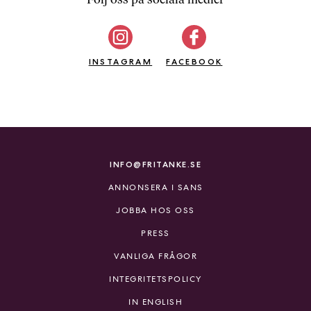
b
ö
c
INSTAGRAM
k
FACEBOOK
e
r
o
n
l
i
INFO@FRITANKE.SE
n
ANNONSERA I SANS
e
h
JOBBA HOS OSS
o
PRESS
s
F
VANLIGA FRÅGOR
r
INTEGRITETSPOLICY
i
T
IN ENGLISH