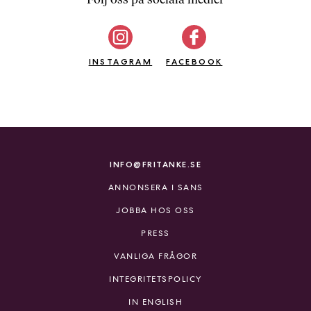
b
ö
c
INSTAGRAM
k
FACEBOOK
e
r
o
n
l
i
INFO@FRITANKE.SE
n
ANNONSERA I SANS
e
h
JOBBA HOS OSS
o
PRESS
s
F
VANLIGA FRÅGOR
r
INTEGRITETSPOLICY
i
T
IN ENGLISH