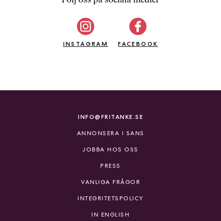
b
ö
c
INSTAGRAM
k
FACEBOOK
e
r
o
n
l
i
INFO@FRITANKE.SE
n
ANNONSERA I SANS
e
h
JOBBA HOS OSS
o
PRESS
s
F
VANLIGA FRÅGOR
r
INTEGRITETSPOLICY
i
T
IN ENGLISH