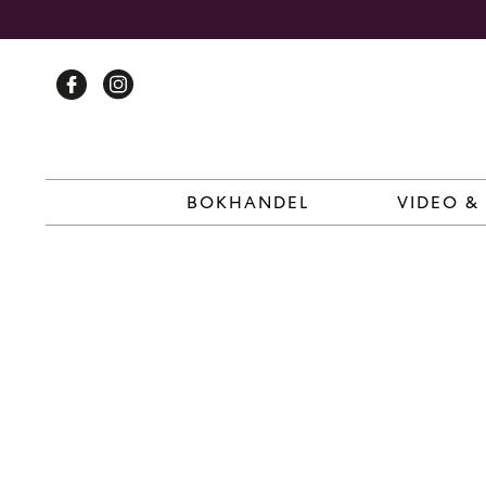
Skip
to
content
BOKHANDEL
VIDEO &