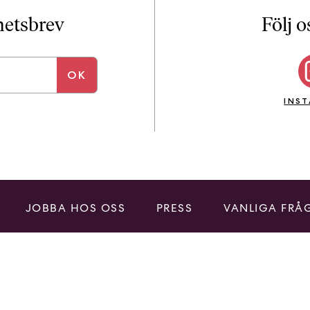
i
T
yhetsbrev
Följ o
a
n
k
e
INS
JOBBA HOS OSS
PRESS
VANLIGA FRÅ