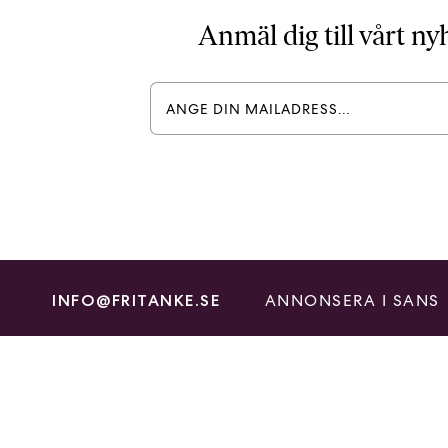
Anmäl dig till vårt n
ANNONSERA I SANS
INFO@FRITANKE.SE